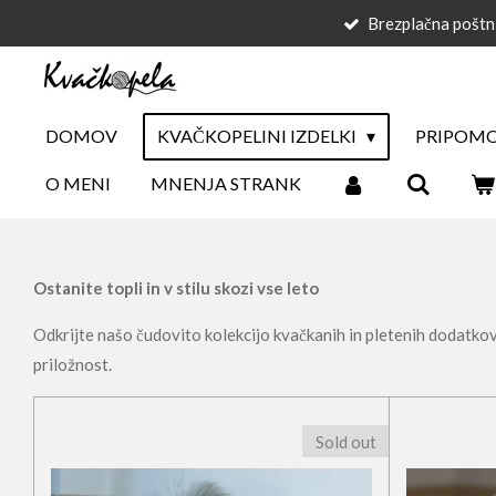
Brezplačna poštn
Skip
to
main
content
DOMOV
KVAČKOPELINI IZDELKI
PRIPOMO
O MENI
MNENJA STRANK
Ostanite topli in v stilu skozi vse leto
Odkrijte našo čudovito kolekcijo kvačkanih in pletenih dodatkov, k
priložnost.
Sold out