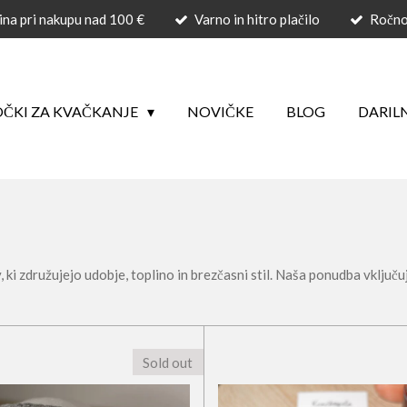
ina pri nakupu nad 100 €
Varno in hitro plačilo
Ročno 
ČKI ZA KVAČKANJE
NOVIČKE
BLOG
DARIL
i združujejo udobje, toplino in brezčasni stil. Naša ponudba vključuje 
Sold out