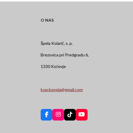
O NAS
Špela Kolarič, s. p.
Brezovica pri Predgradu 6,
1330 Kočevje
kvackopela@gmail.com
F
I
T
Y
a
n
i
o
c
s
k
u
e
t
T
T