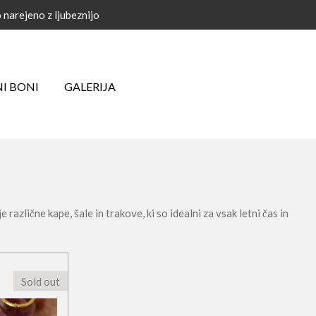
narejeno z ljubeznijo
NI BONI
GALERIJA
različne kape, šale in trakove, ki so idealni za vsak letni čas in
Sold out