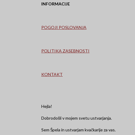
INFORMACIJE
b
a
o
u
o
g
k
b
o
r
e
k
a
m
POGOJI POSLOVANJA
POLITIKA ZASEBNOSTI
KONTAKT
Hejla!
Dobrodošli v mojem svetu ustvarjanja.
Sem Špela in ustvarjam kvačkarije za vas.