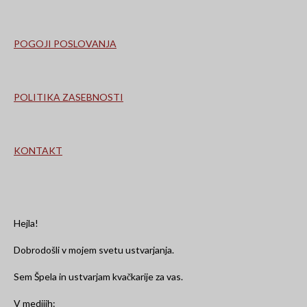
o
g
k
b
o
r
e
k
a
m
POGOJI POSLOVANJA
POLITIKA ZASEBNOSTI
KONTAKT
Hejla!
Dobrodošli v mojem svetu ustvarjanja.
Sem Špela in ustvarjam kvačkarije za vas.
V medijih: