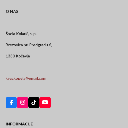
O NAS
Špela Kolarič, s. p.
Brezovica pri Predgradu 6,
1330 Kočevje
kvackopela@gmail.com
F
I
T
Y
a
n
i
o
c
s
k
u
e
t
T
T
INFORMACIJE
b
a
o
u