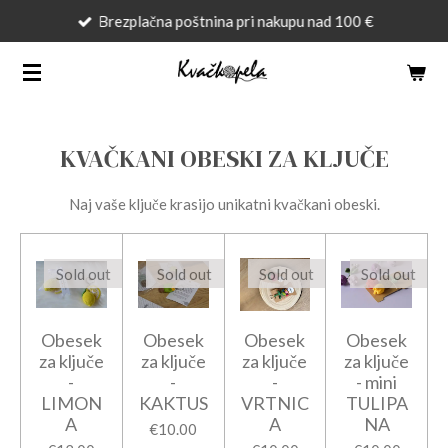
Brezplačna poštnina pri nakupu nad 100 €
Skip
to
main
content
KVAČKANI OBESKI ZA KLJUČE
Naj vaše ključe krasijo unikatni kvačkani obeski.
Sold out
Sold out
Sold out
Sold out
Obesek
Obesek
Obesek
Obesek
za ključe
za ključe
za ključe
za ključe
-
-
-
- mini
LIMON
KAKTUS
VRTNIC
TULIPA
A
A
NA
€10.00