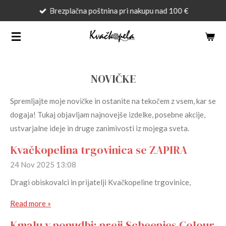
Brezplačna poštnina pri nakupu nad 100 €
Skip
to
main
content
NOVIČKE
Spremljajte moje novičke in ostanite na tekočem z vsem, kar se
dogaja! Tukaj objavljam najnovejše izdelke, posebne akcije,
ustvarjalne ideje in druge zanimivosti iz mojega sveta.
Kvačkopelina trgovinica se ZAPIRA
24 Nov 2025
13:08
Dragi obiskovalci in prijatelji Kvačkopeline trgovinice,
Read more »
Kmalu v ponudbi: preji Scheepjes Colour