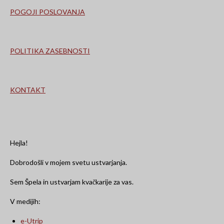
k
a
m
POGOJI POSLOVANJA
POLITIKA ZASEBNOSTI
KONTAKT
Hejla!
Dobrodošli v mojem svetu ustvarjanja.
Sem Špela in ustvarjam kvačkarije za vas.
V medijih:
e-Utrip