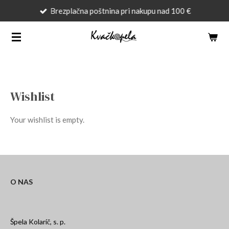
Brezplačna poštnina pri nakupu nad 100 €
Skip
to
main
content
Wishlist
Your wishlist is empty.
O NAS
Špela Kolarič, s. p.