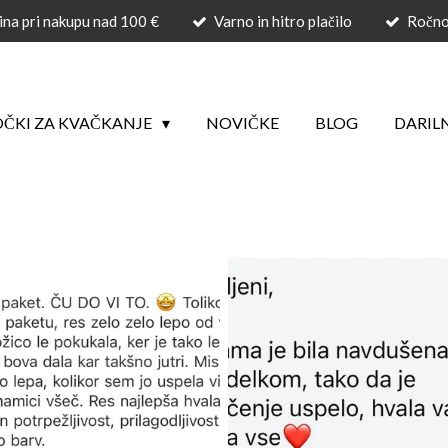
ina pri nakupu nad 100 €
Varno in hitro plačilo
Ročno 
ČKI ZA KVAČKANJE
NOVIČKE
BLOG
DARIL