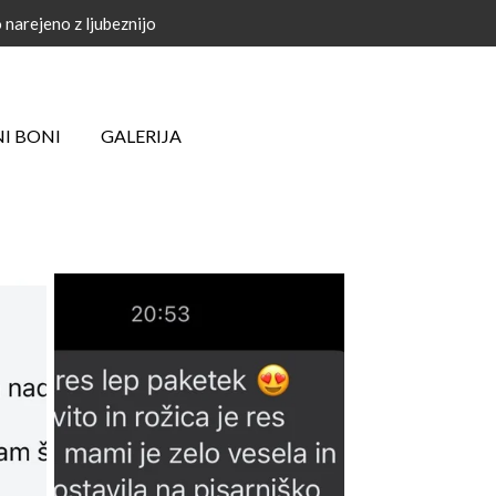
narejeno z ljubeznijo
NI BONI
GALERIJA