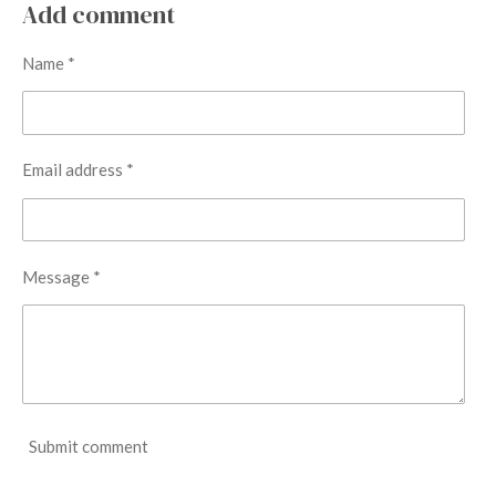
r
r
r
r
Add comment
e
e
e
e
Name *
Email address *
Message *
Submit comment