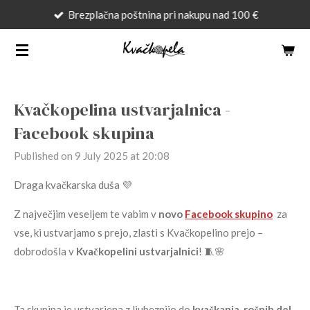
Brezplačna poštnina pri nakupu nad 100 €
Skip
to
main
content
Kvačkopelina ustvarjalnica -
Facebook skupina
Published on 9 July 2025 at 20:08
Draga kvačkarska duša 💜
Z največjim veseljem te vabim v
novo
Facebook skupino
za
vse, ki ustvarjamo s prejo, zlasti s Kvačkopelino prejo –
dobrodošla v
Kvačkopelini ustvarjalnici
! 🧵🌸
Ta skupina je ustvarjena z ljubeznijo do
kvačkanja
,
ročnih del