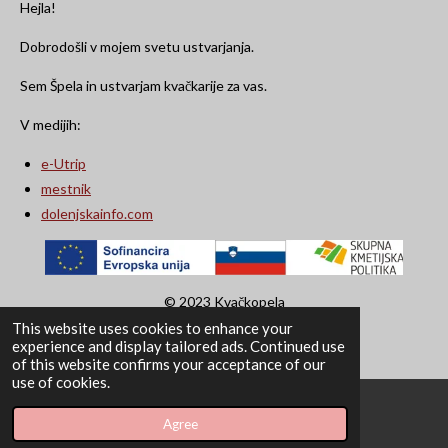
Hejla!
Dobrodošli v mojem svetu ustvarjanja.
Sem Špela in ustvarjam kvačkarije za vas.
V medijih:
e-Utrip
mestnik
dolenjskainfo.com
© 2023 Kvačkopela
This website uses cookies to enhance your
Powered by
Webador
experience and display tailored ads. Continued use
of this website confirms your acceptance of our
use of cookies.
Agree
Email
Instagram