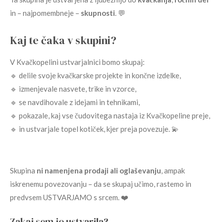
in – najpomembneje –
skupnosti
. 💬
Kaj te čaka v skupini?
V Kvačkopelini ustvarjalnici bomo skupaj:
🔹 delile svoje kvačkarske projekte in končne izdelke,
🔹 izmenjevale nasvete, trike in vzorce,
🔹 se navdihovale z idejami in tehnikami,
🔹 pokazale, kaj vse čudovitega nastaja iz Kvačkopeline preje,
🔹 in ustvarjale topel kotiček, kjer preja povezuje. 💫
Skupina
ni namenjena prodaji ali oglaševanju
, ampak
iskrenemu povezovanju – da se skupaj učimo, rastemo in
predvsem USTVARJAMO s srcem. ❤️
Zakaj sem jo ustvarila?