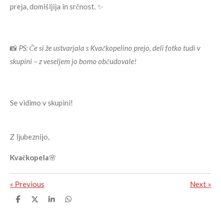
preja, domišljija in srčnost. ✨
📸
PS: Če si že ustvarjala s Kvačkopelino prejo, deli fotko tudi v
skupini – z veseljem jo bomo občudovale!
Se vidimo v skupini!
Z ljubeznijo,
Kvačkopela
🌸
«
Previous
Next
»
S
S
S
S
h
h
h
h
a
a
a
a