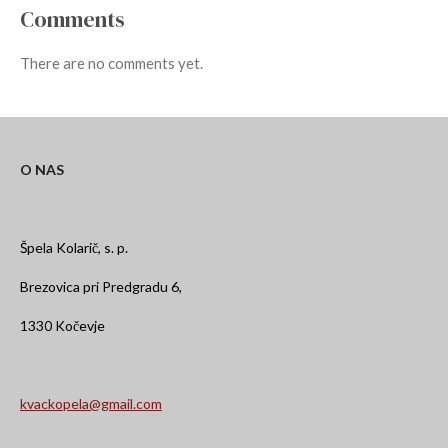
Comments
There are no comments yet.
O NAS
Špela Kolarič, s. p.
Brezovica pri Predgradu 6,
1330 Kočevje
kvackopela@gmail.com