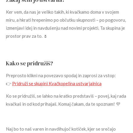
Ker vem, da nas je veliko takih, ki kvačkamo doma v svojem
miru, a hkrati hrepenimo po občutku skupnosti – po pogovoru,
izmenjavi idej in navdušenju nad novimi projekti. Ta skupina je
prostor prav za to. 🌷
Kako se pridružiš?
Preprosto klikni na povezavo spodaj in zaprosi za vstop:
👉
Pridruži se skupini Kvačkopelina ustvarjalnica
Ko se pridružiš, se lahko na kratko predstaviš – povej, kaj rada
kvačkaš in od kod prihajaš. Komaj čakam, da te spoznam! 💜
Naj bo to naš varen in navdihujoč kotiček, kjer se srečajo