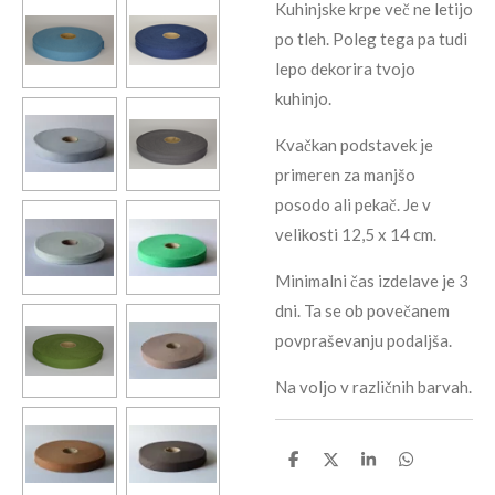
Kuhinjske krpe več ne letijo
po tleh. Poleg tega pa tudi
lepo dekorira tvojo
kuhinjo.
Kvačkan podstavek je
primeren za manjšo
posodo ali pekač. Je v
velikosti 12,5 x 14 cm.
Minimalni čas izdelave je 3
dni. Ta se ob povečanem
povpraševanju podaljša.
Na voljo v različnih barvah.
S
S
S
S
h
h
h
h