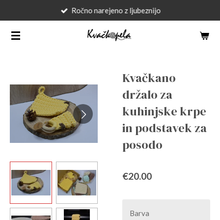
Ročno narejeno z ljubeznijo
Skip
to
main
content
Kvačkano
držalo za
kuhinjske krpe
in podstavek za
posodo
€20.00
Barva