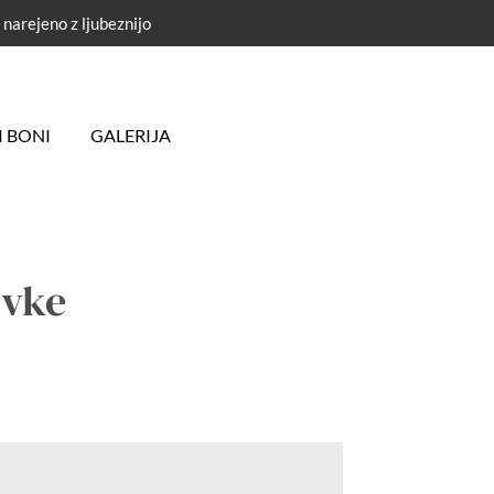
narejeno z ljubeznijo
I BONI
GALERIJA
ivke