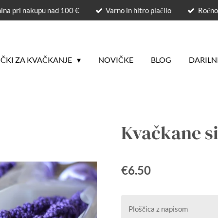
ina pri nakupu nad 100 €
Varno in hitro plačilo
Ročno 
ČKI ZA KVAČKANJE
NOVIČKE
BLOG
DARILN
Kvačkane s
€6.50
Ploščica z napisom