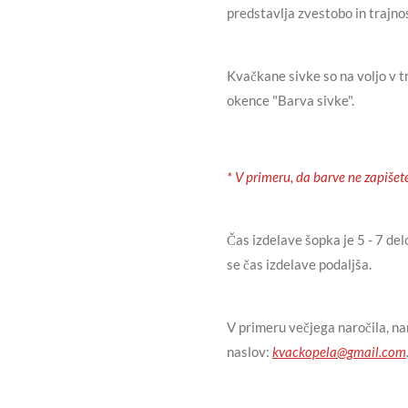
predstavlja zvestobo in trajno
Kvačkane sivke so na voljo v t
okence "Barva sivke".
* V primeru, da barve ne zapiše
Čas izdelave šopka je 5 - 7 de
se čas izdelave podaljša.
V primeru večjega naročila, na
naslov:
kvackopela@gmail.com