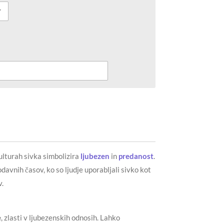
ulturah sivka simbolizira
ljubezen
in
predanost
.
odavnih časov, ko so ljudje uporabljali sivko kot
v.
e
, zlasti v ljubezenskih odnosih. Lahko