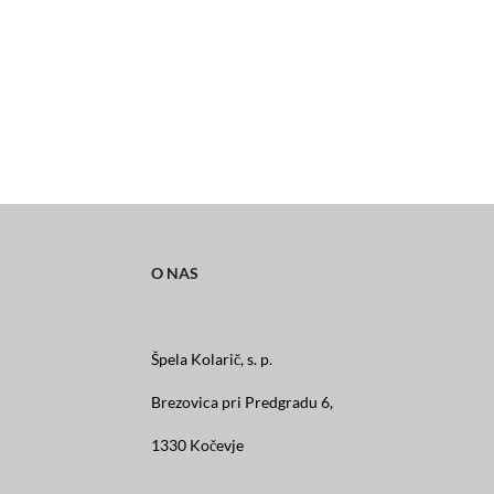
O NAS
Špela Kolarič, s. p.
Brezovica pri Predgradu 6,
1330 Kočevje