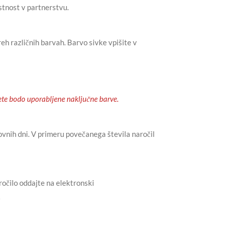
stnost v partnerstvu.
reh različnih barvah.
Barvo sivke vpišite v
tete bodo uporabljene naključne barve.
lovnih dni. V primeru povečanega števila naročil
ročilo oddajte na elektronski
.