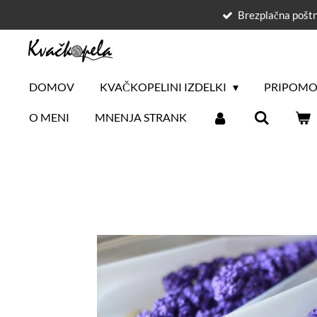
Brezplačna poštn
Skip
to
main
content
DOMOV
KVAČKOPELINI IZDELKI
PRIPOMO
O MENI
MNENJA STRANK