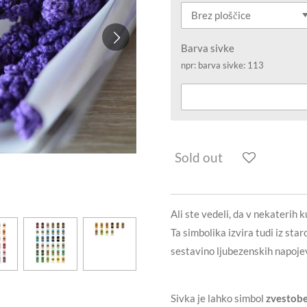
Barva sivke
npr: barva sivke: 113
Sold out
Ali ste vedeli, da v
nekaterih k
Ta simbolika izvira tudi iz star
sestavino ljubezenskih napoje
Sivka je lahko simbol
zvestob