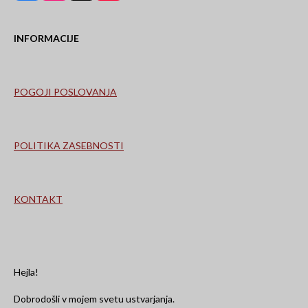
a
n
i
o
c
s
k
u
e
t
T
T
INFORMACIJE
b
a
o
u
o
g
k
b
o
r
e
k
a
m
POGOJI POSLOVANJA
POLITIKA ZASEBNOSTI
KONTAKT
Hejla!
Dobrodošli v mojem svetu ustvarjanja.