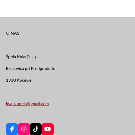
r
r
r
r
e
e
e
e
O NAS
Špela Kolarič, s. p.
Brezovica pri Predgradu 6,
1330 Kočevje
kvackopela@gmail.com
F
I
T
Y