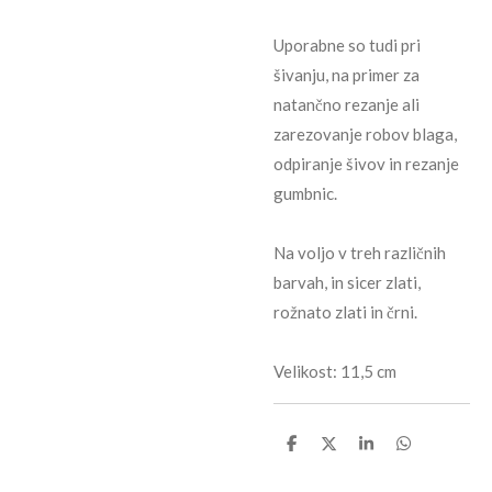
Uporabne so tudi pri
šivanju, na primer za
natančno rezanje ali
zarezovanje robov blaga,
odpiranje šivov in rezanje
gumbnic.
Na voljo v treh različnih
barvah, in sicer zlati,
rožnato zlati in črni.
Velikost: 11,5 cm
S
S
S
S
h
h
h
h
a
a
a
a