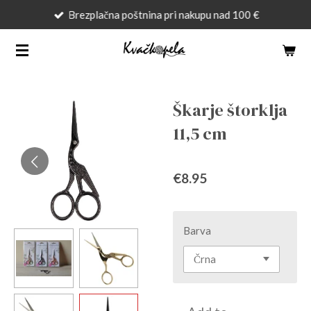
Brezplačna poštnina pri nakupu nad 100 €
Skip
to
main
content
Škarje štorklja
11,5 cm
€8.95
Barva