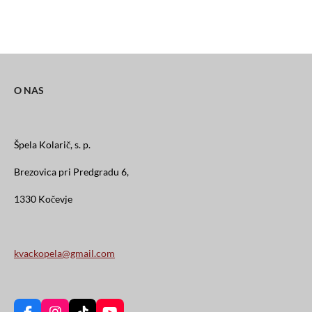
a
a
a
a
r
r
r
r
e
e
e
e
O NAS
Špela Kolarič, s. p.
Brezovica pri Predgradu 6,
1330 Kočevje
kvackopela@gmail.com