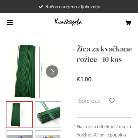
Ročno narejeno z ljubeznijo
Skip
to
main
content
Žica za kvačkane
rožice - 10 kos
€1.00
Sold out
Naša žica debeline 2 mm in
dolžine 30 cm je popolna