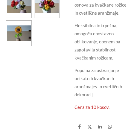
osnova za kvačkane rožice
in cvetlične aranžmaje.
Fleksibilna in trpežna,
omogoča enostavno
oblikovanje, obenem pa
zagotavlja stabilnost
kvačkanim rožicam.
Popolna za ustvarjanje
unikatnih kvačkanih
aranžmajev in cvetličnih
dekoracij.
Cena za 10 kosov.
S
S
S
S
h
h
h
h