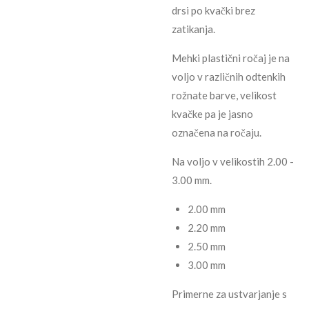
drsi po kvački brez
zatikanja.
Mehki plastični ročaj je na
voljo v različnih odtenkih
rožnate barve, velikost
kvačke pa je jasno
označena na ročaju.
Na voljo v velikostih 2.00 -
3.00 mm.
2.00 mm
2.20 mm
2.50 mm
3.00 mm
Primerne za ustvarjanje s