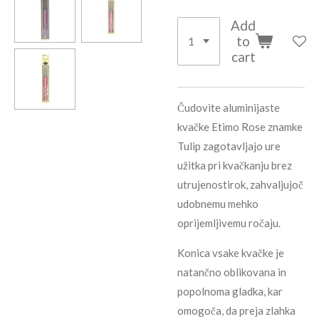
Add
to
cart
Čudovite aluminijaste
kvačke Etimo Rose znamke
Tulip zagotavljajo ure
užitka pri kvačkanju brez
utrujenostirok, zahvaljujoč
udobnemu mehko
oprijemljivemu ročaju.
Konica vsake kvačke je
natančno oblikovana in
popolnoma gladka, kar
omogoča, da preja zlahka