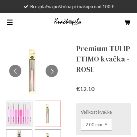
Brezplačna poštnina pri nakupu nad 100 €
Skip
to
main
content
Premium TULIP
ETIMO kvačka -
ROSE
€12.10
Velikost kvačke