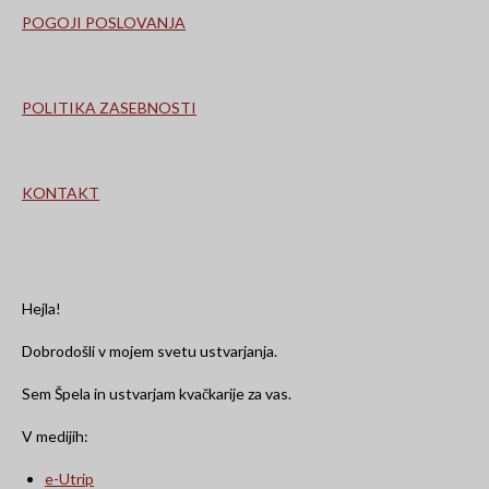
k
a
m
POGOJI POSLOVANJA
POLITIKA ZASEBNOSTI
KONTAKT
Hejla!
Dobrodošli v mojem svetu ustvarjanja.
Sem Špela in ustvarjam kvačkarije za vas.
V medijih:
e-Utrip