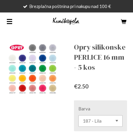
Brezplačna poštnina pri nakupu nad 100 €
Skip
to
main
content
Opry silikonske
PERLICE 16 mm
- 5 kos
€2.50
Barva