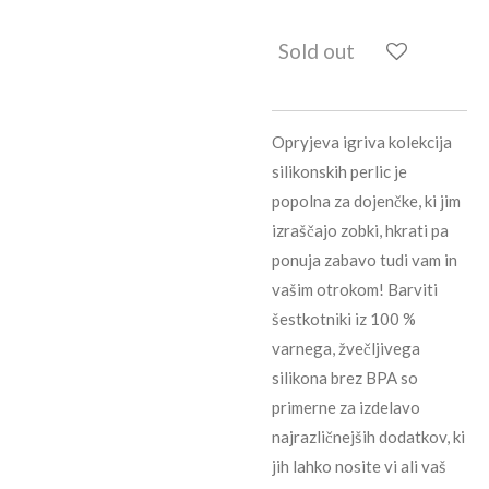
Sold out
Opryjeva igriva kolekcija
silikonskih perlic je
popolna za dojenčke, ki jim
izraščajo zobki, hkrati pa
ponuja zabavo tudi vam in
vašim otrokom! Barviti
šestkotniki iz 100 %
varnega, žvečljivega
silikona brez BPA so
primerne za izdelavo
najrazličnejših dodatkov, ki
jih lahko nosite vi ali vaš