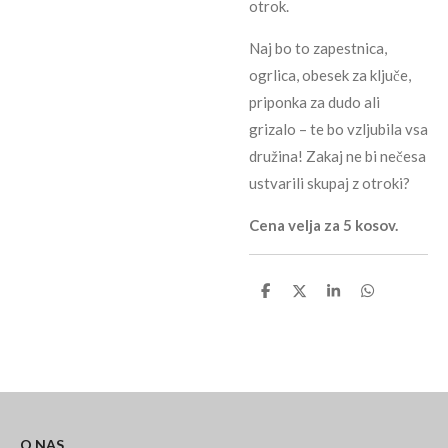
otrok.
Naj bo to zapestnica,
ogrlica, obesek za ključe,
priponka za dudo ali
grizalo – te bo vzljubila vsa
družina! Zakaj ne bi nečesa
ustvarili skupaj z otroki?
Cena velja za 5 kosov.
S
S
S
S
h
h
h
h
a
a
a
a
r
r
r
r
e
e
e
e
O NAS