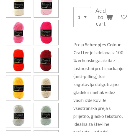
Add
to
cart
Preja
Scheepjes Colour
Crafter
je izdelana iz 100
% vrhunskega akrila z
lastnostmi proti muckanju
(anti-pilling), kar
zagotavlja dolgotrajno
gladek in mehak videz
vaših izdelkov. Je
vsestranska preja s
prijetno, gladko teksturo,
idealna za številne
projekte – od odej,