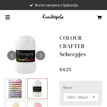
Ročno narejeno z ljubeznijo
Skip
to
main
content
COLOUR
CRAFTER -
Scheepjes
€4.25
Barve