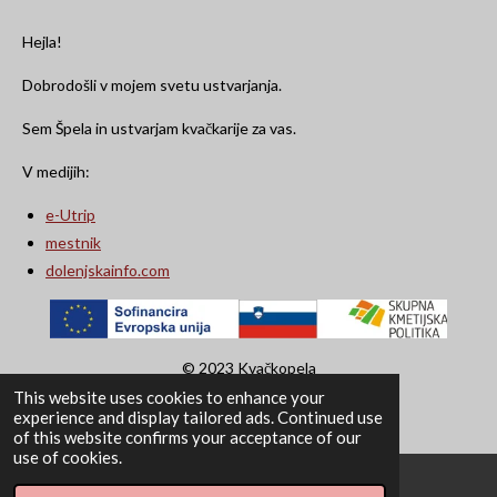
Hejla!
Dobrodošli v mojem svetu ustvarjanja.
Sem Špela in ustvarjam kvačkarije za vas.
V medijih:
e-Utrip
mestnik
dolenjskainfo.com
© 2023 Kvačkopela
This website uses cookies to enhance your
Powered by
Webador
experience and display tailored ads. Continued use
of this website confirms your acceptance of our
use of cookies.