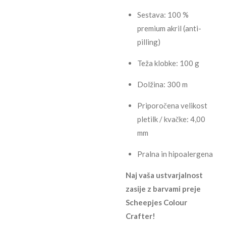
Sestava: 100 %
premium akril (anti-
pilling)
Teža klobke: 100 g
Dolžina: 300 m
Priporočena velikost
pletilk / kvačke: 4,00
mm
Pralna in hipoalergena
Naj vaša ustvarjalnost
zasije z barvami preje
Scheepjes Colour
Crafter!