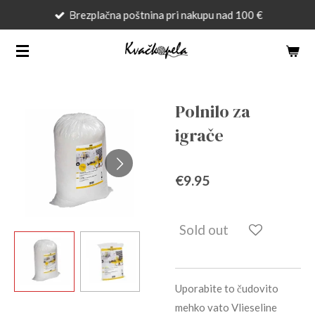
Brezplačna poštnina pri nakupu nad 100 €
Skip
to
main
content
Polnilo za
igrače
€9.95
Sold out
Uporabite to čudovito
mehko vato Vlieseline