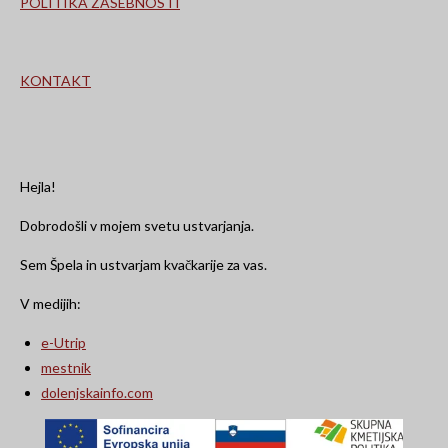
POLITIKA ZASEBNOSTI
KONTAKT
Hejla!
Dobrodošli v mojem svetu ustvarjanja.
Sem Špela in ustvarjam kvačkarije za vas.
V medijih:
e-Utrip
mestnik
dolenjskainfo.com