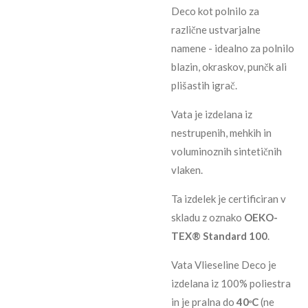
Deco kot polnilo za
različne ustvarjalne
namene - idealno za polnilo
blazin, okraskov, punčk ali
plišastih igrač.
Vata je izdelana iz
nestrupenih, mehkih in
voluminoznih sintetičnih
vlaken.
Ta izdelek je certificiran v
skladu z oznako
OEKO-
TEX® Standard 100
.
Vata Vlieseline Deco je
izdelana iz 100% poliestra
in je pralna do
40ᵒC
(ne